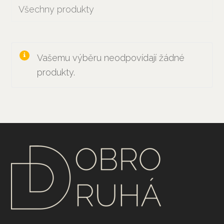
Všechny produkty
Vašemu výběru neodpovídají žádné
produkty.