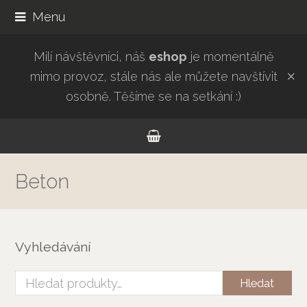
Menu
Milí návštěvníci, náš
eshop
je momentálně
mimo provoz, stále nás ale můžete navštívit
osobně. Těšíme se na setkání :)
Beton
Vyhledávání
Hledat